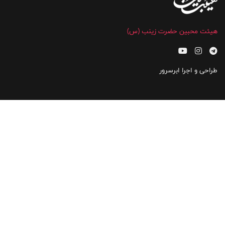
هیئت محبین حضرت زینب (س)
طراحی و اجرا
ابرسرور